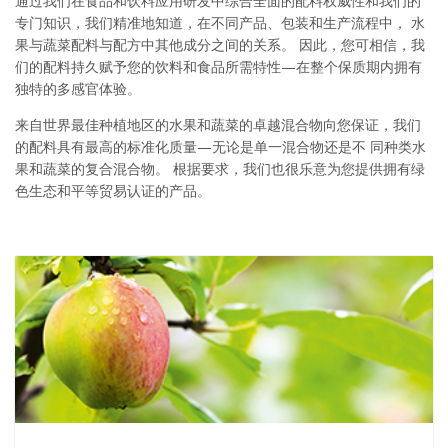
通过我们在食品和饮料应用研发中综合全面的配料权威性和我们的
专门知识，我们精准地知道，在不同产品、包装和生产流程中， 水
果与蔬菜配料与配方中其他成分之间的关系。 因此，您可相信，我
们的配料持久赋予您的饮料和食品所需特性—在整个保质期内拥有
独特的多感官体验。
来自世界最佳种植地区的水果和蔬菜的卓越混合物向您保证，我们
的配料具有最高的标准化质量—无论是单一混合物还是不 同种类水
果和蔬菜的复合混合物。 根据要求，我们也很乐意为您提供拥有绿
色生态和平等贸易认证的产品。