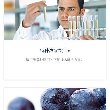
特种浓缩果汁 »
适用于每种应用的正确技术解决方案。