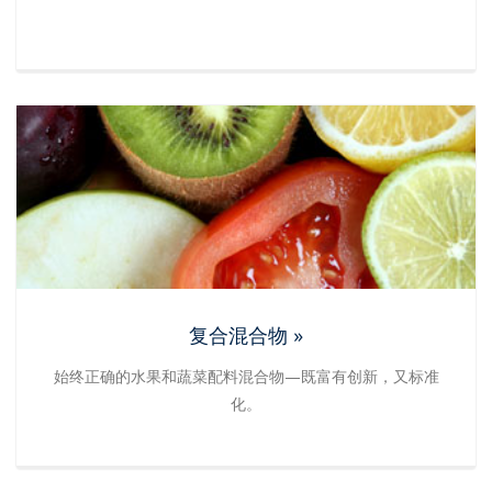
复合混合物 »
始终正确的水果和蔬菜配料混合物—既富有创新，又标准
化。