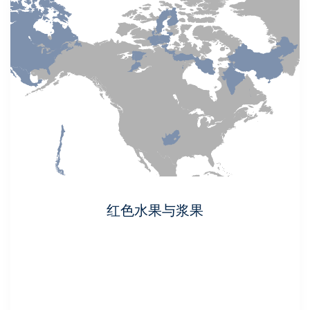
红色水果与浆果
红色水果与浆果
核果与葡萄
热带水果
柑橘
蔬菜