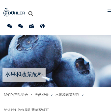
水果和蔬菜配料
我们的产品组合
天然成分
水果和蔬菜配料
凭借我们的水果和蔬菜配料可