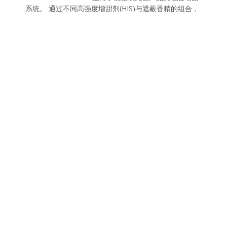
系统。 通过不同高强度增甜剂(HIS)与遮蔽香精的组合，
德乐提供范围广博、种类繁多的增甜剂，适用于完全不
同的饮料应用。 该混合物既有液状也有粉状。
特殊优点：
也有不含有争议高强度增甜剂的混合物
通过与德乐遮蔽香精各种可能的组合具有特别类糖
的风味
通过高强度增甜剂的理想组合，均衡的风味特性是
用于不同的应用
理想应用于：
健怡还是零度饮料？
MultiSweet® Stevia 减糖的天然替代物
MultiSweet Fruit® 源于百分之百纯水果的天
然糖替代物